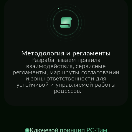
Номер телефона
+7
Сообщение
Я согласен(-на) с
Политикой обработки
персональных данных
компании ООО
"РР-Тех"
Отправить заявку
+7 (495) 231-73-64