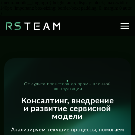
.tmenu-mobile__imglogo { height: auto; display: block; max-width:
140px !important; box-sizing: border-box; padding: 0; margin: 0 auto;
}
От аудита процессов до промышленной
эксплуатации
Консалтинг, внедрение
и развитие сервисной
модели
Анализируем текущие процессы, помогаем
оптимизировать модель управления
сервисами и сопровождаем запуск
корпоративных решений на всех этапах.