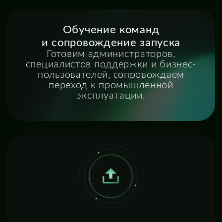
Интеграции с корпоративными
системами
Подключаем каталоги
пользователей, почту, системы
мониторинга, учёта, аналитики
и другие внутренние или внешние
сервисы.
Внедрение и настройка
решений
Настраиваем сервисную службу,
обработку инцидентов и запросов,
каталоги услуг, соглашения
об уровне сервиса (SLA), маршруты