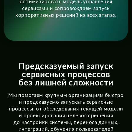
Предсказуемый запуск
сервисных процессов
без лишней сложности
Мы помогаем крупным организациям быстро
и предсказуемо запускать сервисные
процессы: от обследования текущей модели
и проектирования целевого решения
до настройки системы, переноса данных,
интеграций, обучения пользователей
и сопровождения запуска.
Наша задача — не усложнять систему
лишними доработками, а быстрее привести
заказчика к измеримому результату.
Команды внедрения
получают понятную целевую модель,
согласованные этапы запуска и меньше
хаотичных доработок по ходу проекта.